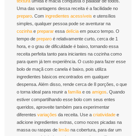
textura
úmida e macia conquista o paladar de todos.
Uma das vantagens dessa receita é a facilidade no
preparo
. Com
ingredientes acessíveis
e utensílios
simples, qualquer pessoa pode se aventurar na
cozinha
e
preparar
essa
delícia
em pouco tempo. O
tempo de
preparo
é relativamente curto, cerca de 1
hora, e o grau de dificuldade é baixo, tornando essa
receita perfeita tanto para iniciantes na cozinha como
para quem já tem experiência. O custo para fazer esse
bolo de maçã com canela é baixo, pois utiliza
ingredientes básicos encontrados em qualquer
despensa. Além disso, rende cerca de 8 porções, o que
o torna ideal para reunir a
família
e os
amigos
. Quando
estiver compartilhando esse bolo com seus entes
queridos, aproveite também para experimentar
diferentes
variações
da receita. Use a
criatividade
e
adicione ingredientes extras, como nozes picadas na
massa ou raspas de
limão
na cobertura, para dar um