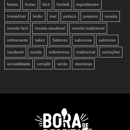
festas
frutas
fácil
hortelã
ingredientes
Irresistível
limão
mel
petisco
preparo
receita
receita fácil
receita saudável
receita tradicional
refrescante
sabor
Sabores
saborosa
saboroso
saudavel
saude
sobremesa
tradicional
variações
versatilidade
versátil
verão
vitaminas