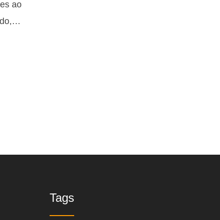
ões ao
pido,…
Tags