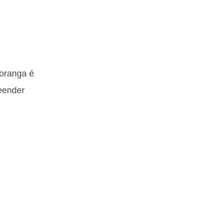
Moranga é
reender