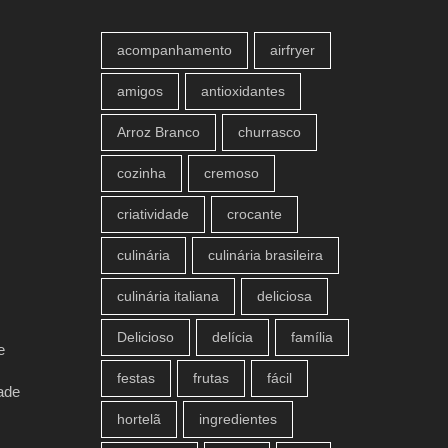
acompanhamento
airfryer
amigos
antioxidantes
Arroz Branco
churrasco
cozinha
cremoso
criatividade
crocante
culinária
culinária brasileira
culinária italiana
deliciosa
Delicioso
delícia
família
e
festas
frutas
fácil
ade
hortelã
ingredientes