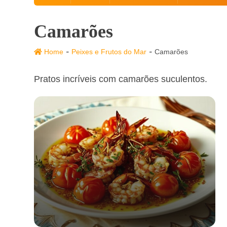
Camarões
-
-
Home
Peixes e Frutos do Mar
Camarões
Pratos incríveis com camarões suculentos.