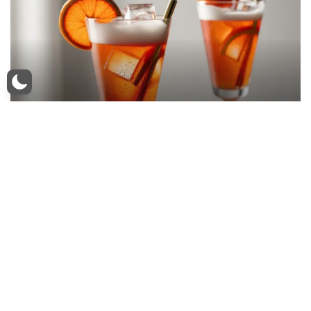
Coquetel de Aperol Spritz
5 minutos Dificuldade: Baixa Custo: Médio O verão
está se aproximando, e nada melhor do que um
refrescante coquetel para…