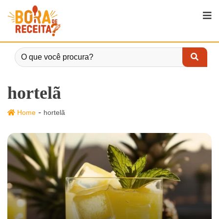
hortelã
-
Home
hortelã