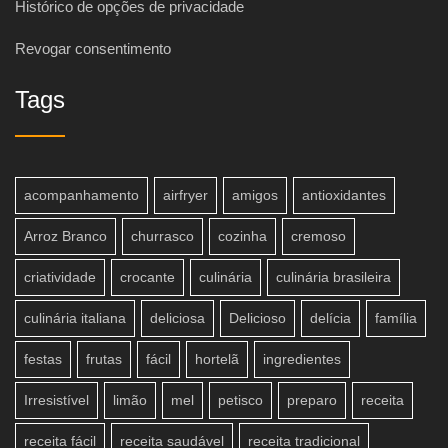
Histórico de opções de privacidade
Revogar consentimento
Tags
acompanhamento
airfryer
amigos
antioxidantes
Arroz Branco
churrasco
cozinha
cremoso
criatividade
crocante
culinária
culinária brasileira
culinária italiana
deliciosa
Delicioso
delícia
família
festas
frutas
fácil
hortelã
ingredientes
Irresistível
limão
mel
petisco
preparo
receita
receita fácil
receita saudável
receita tradicional