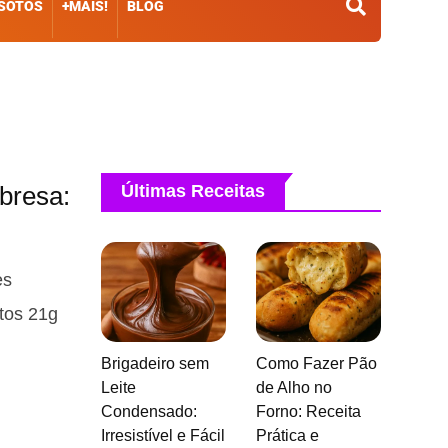
ISOTOS
+MAIS!
BLOG
bresa:
Últimas Receitas
es
atos 21g
Brigadeiro sem
Como Fazer Pão
Leite
de Alho no
Condensado:
Forno: Receita
Irresistível e Fácil
Prática e