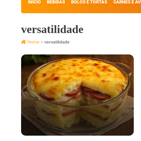
INÍCIO
BEBIDAS
BOLOS E TORTAS
CARNES E AV
versatilidade
-
Home
versatilidade