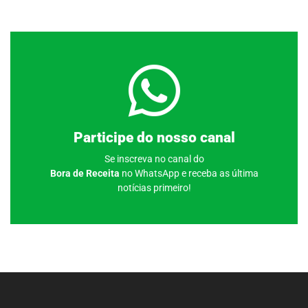
Clique aqui
Participe do nosso canal
Se inscreva no canal do
Bora de Receita
no WhatsApp e receba as última
notícias primeiro!