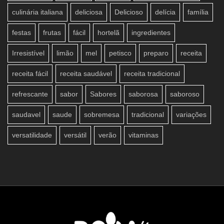
culinária italiana
deliciosa
Delicioso
delícia
família
festas
frutas
fácil
hortelã
ingredientes
Irresistível
limão
mel
petisco
preparo
receita
receita fácil
receita saudável
receita tradicional
refrescante
sabor
Sabores
saborosa
saboroso
saudavel
saude
sobremesa
tradicional
variações
versatilidade
versátil
verão
vitaminas