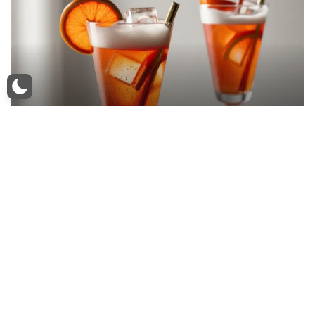
Coquetel de Aperol Spritz
5 minutos Dificuldade: Baixa Custo: Médio O verão
está se aproximando, e nada melhor do que um
refrescante coquetel para…