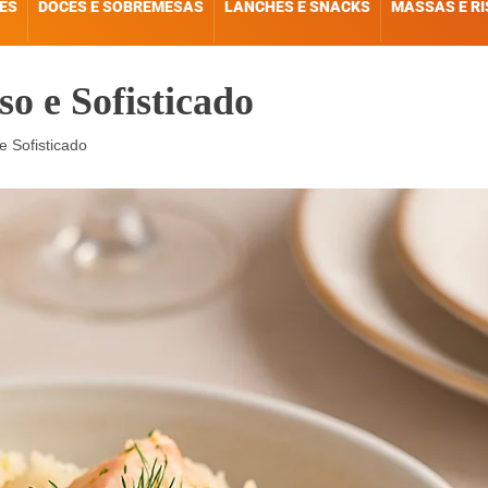
ES
DOCES E SOBREMESAS
LANCHES E SNACKS
MASSAS E R
o e Sofisticado
 Sofisticado