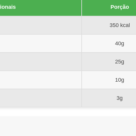
ionais
Porção
350 kcal
40g
25g
10g
3g
s