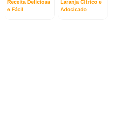
Receita Deliciosa
Laranja Cítrico e
e Fácil
Adocicado