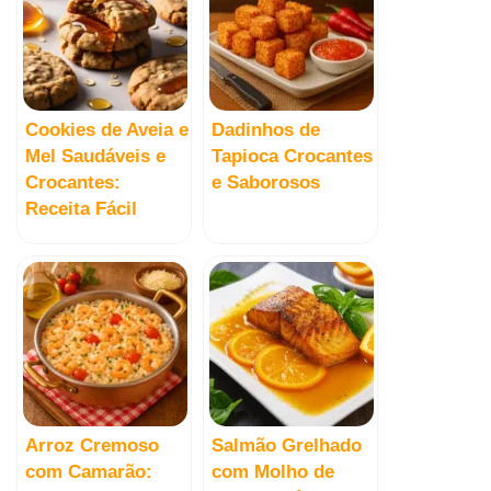
Cookies de Aveia e
Dadinhos de
Mel Saudáveis e
Tapioca Crocantes
Crocantes:
e Saborosos
Receita Fácil
Arroz Cremoso
Salmão Grelhado
com Camarão:
com Molho de