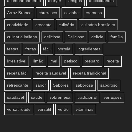
acompanhamento
airfryer
amigos
antioxidantes
Arroz Branco
churrasco
cozinha
cremoso
criatividade
crocante
culinária
culinária brasileira
culinária italiana
deliciosa
Delicioso
delícia
família
festas
frutas
fácil
hortelã
ingredientes
Irresistível
limão
mel
petisco
preparo
receita
receita fácil
receita saudável
receita tradicional
refrescante
sabor
Sabores
saborosa
saboroso
saudavel
saude
sobremesa
tradicional
variações
versatilidade
versátil
verão
vitaminas