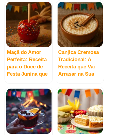
Maçã do Amor
Canjica Cremosa
Perfeita: Receita
Tradicional: A
para o Doce de
Receita que Vai
Festa Junina que
Arrasar na Sua
Brilha!
Festa Junina!