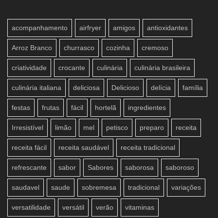
acompanhamento
airfryer
amigos
antioxidantes
Arroz Branco
churrasco
cozinha
cremoso
criatividade
crocante
culinária
culinária brasileira
culinária italiana
deliciosa
Delicioso
delícia
família
festas
frutas
fácil
hortelã
ingredientes
Irresistível
limão
mel
petisco
preparo
receita
receita fácil
receita saudável
receita tradicional
refrescante
sabor
Sabores
saborosa
saboroso
saudavel
saude
sobremesa
tradicional
variações
versatilidade
versátil
verão
vitaminas