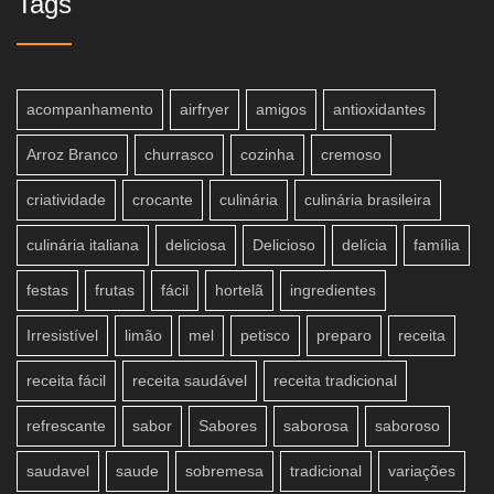
Tags
acompanhamento
airfryer
amigos
antioxidantes
Arroz Branco
churrasco
cozinha
cremoso
criatividade
crocante
culinária
culinária brasileira
culinária italiana
deliciosa
Delicioso
delícia
família
festas
frutas
fácil
hortelã
ingredientes
Irresistível
limão
mel
petisco
preparo
receita
receita fácil
receita saudável
receita tradicional
refrescante
sabor
Sabores
saborosa
saboroso
saudavel
saude
sobremesa
tradicional
variações