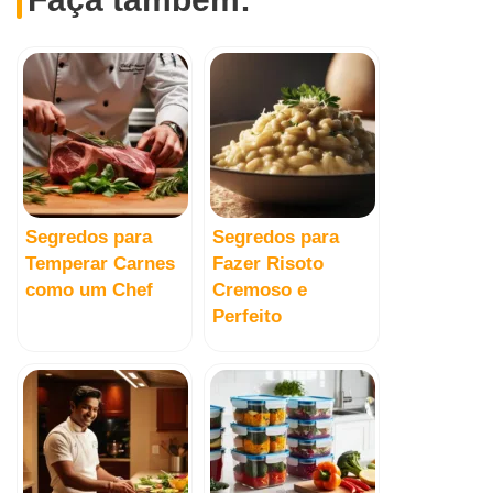
Segredos para
Segredos para
Temperar Carnes
Fazer Risoto
como um Chef
Cremoso e
Perfeito