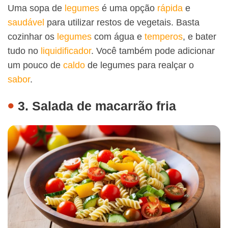
Uma sopa de
legumes
é uma opção
rápida
e
saudável
para utilizar restos de vegetais. Basta
cozinhar os
legumes
com água e
temperos
, e bater
tudo no
liquidificador
. Você também pode adicionar
um pouco de
caldo
de legumes para realçar o
sabor
.
3. Salada de macarrão fria