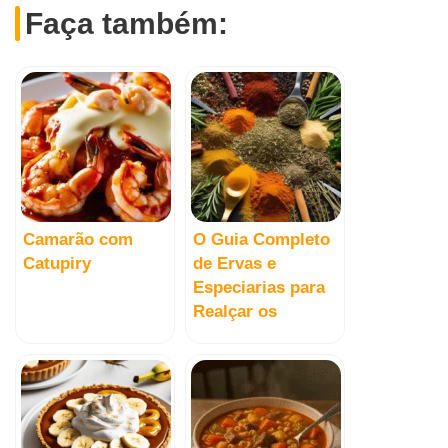
Faça também:
Camarão com
O Guia Completo
Catupiry
de Ervas e
Especiarias para
Realçar os
Sabores