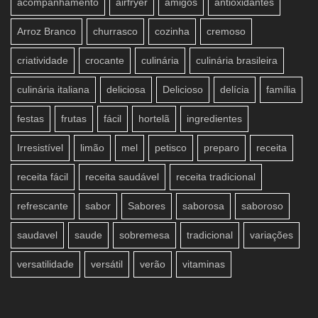
acompanhamento
airfryer
amigos
antioxidantes
Arroz Branco
churrasco
cozinha
cremoso
criatividade
crocante
culinária
culinária brasileira
culinária italiana
deliciosa
Delicioso
delícia
família
festas
frutas
fácil
hortelã
ingredientes
Irresistível
limão
mel
petisco
preparo
receita
receita fácil
receita saudável
receita tradicional
refrescante
sabor
Sabores
saborosa
saboroso
saudavel
saude
sobremesa
tradicional
variações
versatilidade
versátil
verão
vitaminas