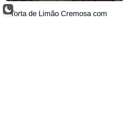
Torta de Limão Cremosa com
Merengue: Receita Clássica
1h e 30min Dificuldade: Média Custo: Médio
Informações Nutricionais Quantidade por porção (1
fatia) Calorias 300 Carboidratos 40g Proteínas 4g…