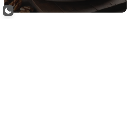
Bolo de Maçã Integral com Canela
e Nozes
1h e 30min Dificuldade: Baixa Custo: Médio
Informações Nutricionais Porção (1 fatia) Calorias
200 kcal Carboidratos 30g Proteínas 4g Gorduras…