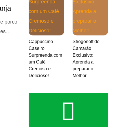
anja
de porco
ntes…
Cappuccino
Strogonoff de
Caseiro:
Camarão
Surpreenda com
Exclusivo:
um Café
Aprenda a
Cremoso e
preparar o
Delicioso!
Melhor!