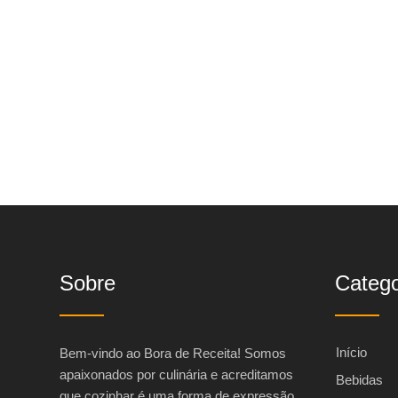
Sobre
Catego
Início
Bem-vindo ao Bora de Receita! Somos
apaixonados por culinária e acreditamos
Bebidas
que cozinhar é uma forma de expressão,