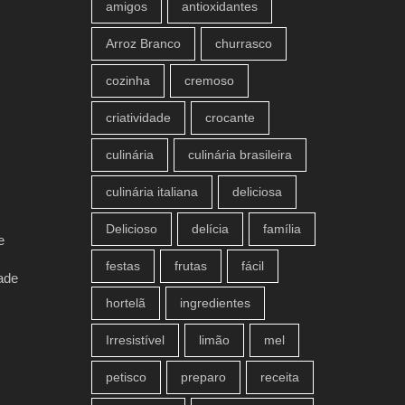
amigos
antioxidantes
Arroz Branco
churrasco
cozinha
cremoso
criatividade
crocante
culinária
culinária brasileira
culinária italiana
deliciosa
Delicioso
delícia
família
e
festas
frutas
fácil
ade
hortelã
ingredientes
Irresistível
limão
mel
petisco
preparo
receita