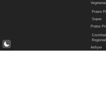
Vegetaria
Pratos Pr
Sopas
Pratos Pr
Cozinha
Regionai
Airfryer
Gourmet
Blog