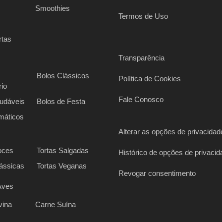
s
Smoothies
Termos de Uso
rtas
Transparência
Bolos Clássicos
Política de Cookies
rio
Fale Conosco
udáveis
Bolos de Festa
máticos
Alterar as opções de privacidad
oces
Tortas Salgadas
Histórico de opções de privacid
lássicas
Tortas Veganas
Revogar consentimento
Aves
vina
Carne Suína