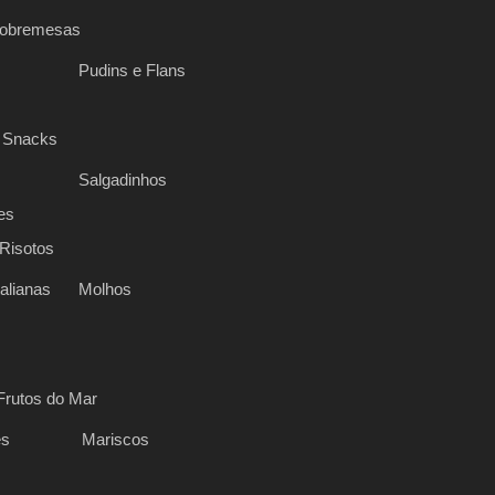
Sobremesas
Pudins e Flans
 Snacks
Salgadinhos
es
Risotos
alianas
Molhos
Frutos do Mar
es
Mariscos