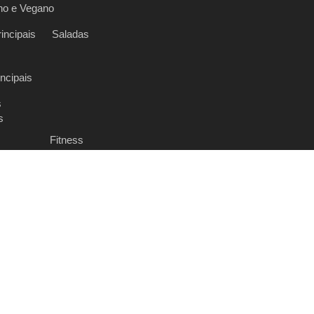
no e Vegano
incipais
Saladas
incipais
s
s
Fitness