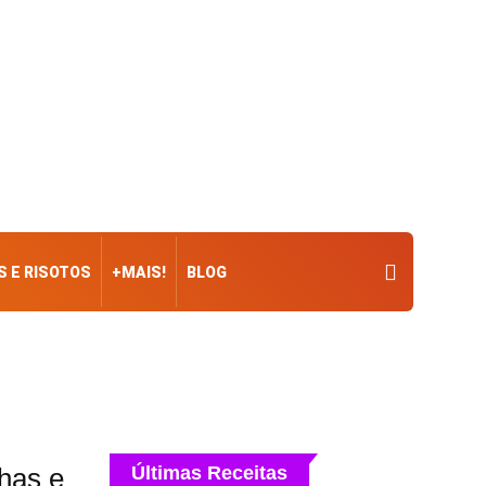
 E RISOTOS
+MAIS!
BLOG
has e
Últimas Receitas