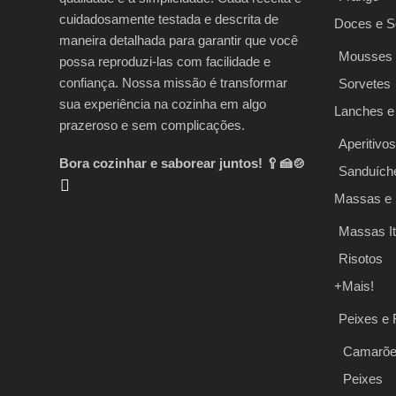
cuidadosamente testada e descrita de
Doces e 
maneira detalhada para garantir que você
Mousses
possa reproduzi-las com facilidade e
confiança. Nossa missão é transformar
Sorvetes
sua experiência na cozinha em algo
Lanches e
prazeroso e sem complicações.
Aperitivos
Bora cozinhar e saborear juntos! 🥄🍰🍲
Sanduích
Massas e 
Massas It
Risotos
+Mais!
Peixes e 
Camarõ
Peixes