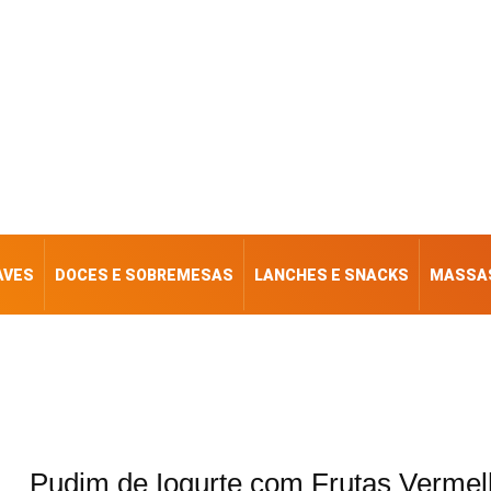
AVES
DOCES E SOBREMESAS
LANCHES E SNACKS
MASSAS
Pudim de Iogurte com Frutas Vermel