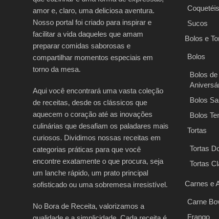
Coquetéi
amor e, claro, uma deliciosa aventura.
Nosso portal foi criado para inspirar e
Sucos
facilitar a vida daqueles que amam
Bolos e To
preparar comidas saborosas e
Bolos
compartilhar momentos especiais em
torno da mesa.
Bolos de
Aniversá
Aqui você encontrará uma vasta coleção
Bolos Sa
de receitas, desde os clássicos que
aquecem o coração até as inovações
Bolos Te
culinárias que desafiam os paladares mais
Tortas
curiosos. Dividimos nossas receitas em
Tortas D
categorias práticas para que você
encontre exatamente o que procura, seja
Tortas C
um lanche rápido, um prato principal
Carnes e 
sofisticado ou uma sobremesa irresistível.
Carne Bo
No Bora de Receita, valorizamos a
Frango
qualidade e a simplicidade. Cada receita é