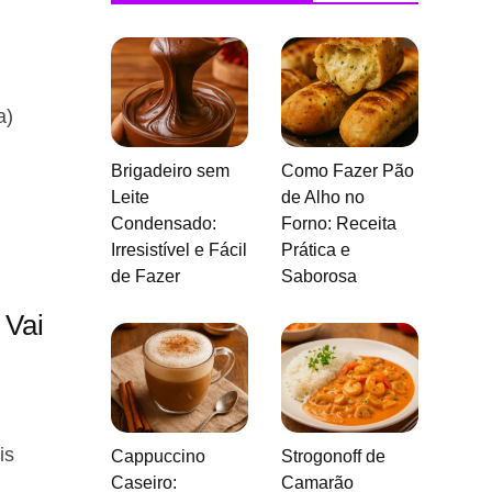
a)
Brigadeiro sem
Como Fazer Pão
Leite
de Alho no
Condensado:
Forno: Receita
Irresistível e Fácil
Prática e
de Fazer
Saborosa
 Vai
is
Cappuccino
Strogonoff de
Caseiro:
Camarão