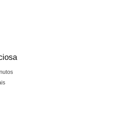
ciosa
nutos
ais