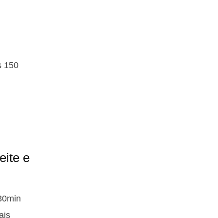
s 150
ite e
 30min
ais