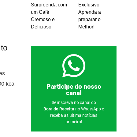
Surpreenda com
Exclusivo:
um Café
Aprenda a
Cremoso e
preparar o
Delicioso!
Melhor!
to
es
00 kcal
Clique aqui
Participe do nosso
canal
Se inscreva no canal do
Bora de Receita
no WhatsApp e
receba as última notícias
primeiro!