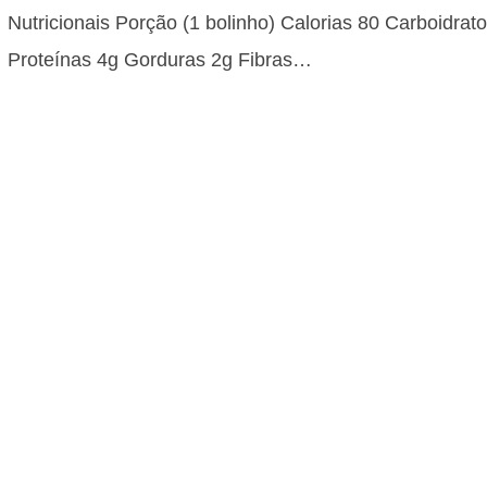
Nutricionais Porção (1 bolinho) Calorias 80 Carboidrat
Proteínas 4g Gorduras 2g Fibras…
Torta de Limão Cremosa com Meren
Receita Clássica
1h e 30min Dificuldade: Média Custo: Médio Informaçõ
Nutricionais Quantidade por porção (1 fatia) Calorias 3
Carboidratos 40g Proteínas 4g…