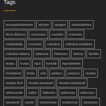
Tags
acompanhamento
airfryer
amigos
antioxidantes
Arroz Branco
churrasco
cozinha
cremoso
criatividade
crocante
culinária
culinária brasileira
culinária italiana
deliciosa
Delicioso
delícia
família
festas
frutas
fácil
hortelã
ingredientes
Irresistível
limão
mel
petisco
preparo
receita
receita fácil
receita saudável
receita tradicional
refrescante
sabor
Sabores
saborosa
saboroso
saudavel
saude
sobremesa
tradicional
variações