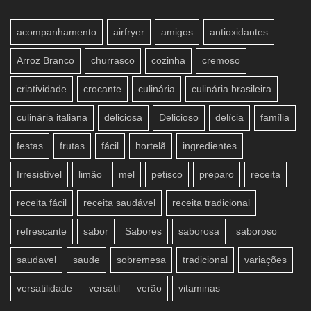
acompanhamento
airfryer
amigos
antioxidantes
Arroz Branco
churrasco
cozinha
cremoso
criatividade
crocante
culinária
culinária brasileira
culinária italiana
deliciosa
Delicioso
delícia
família
festas
frutas
fácil
hortelã
ingredientes
Irresistível
limão
mel
petisco
preparo
receita
receita fácil
receita saudável
receita tradicional
refrescante
sabor
Sabores
saborosa
saboroso
saudavel
saude
sobremesa
tradicional
variações
versatilidade
versátil
verão
vitaminas