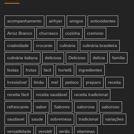
acompanhamento
airfryer
amigos
antioxidantes
Arroz Branco
churrasco
cozinha
cremoso
criatividade
crocante
culinária
culinária brasileira
culinária italiana
deliciosa
Delicioso
delícia
família
festas
frutas
fácil
hortelã
ingredientes
Irresistível
limão
mel
petisco
preparo
receita
receita fácil
receita saudável
receita tradicional
refrescante
sabor
Sabores
saborosa
saboroso
saudavel
saude
sobremesa
tradicional
variações
versatilidade
versátil
verão
vitaminas