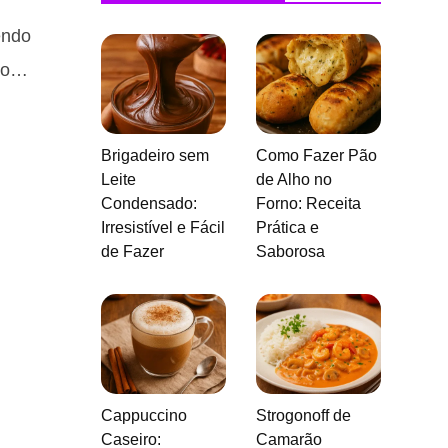
endo
jão…
Brigadeiro sem
Como Fazer Pão
Leite
de Alho no
Condensado:
Forno: Receita
Irresistível e Fácil
Prática e
de Fazer
Saborosa
Cappuccino
Strogonoff de
Caseiro:
Camarão