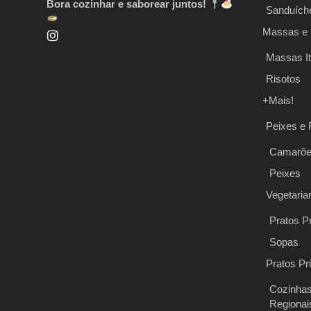
Bora cozinhar e saborear juntos!
Sanduích
Massas e 
Massas It
Risotos
+Mais!
Peixes e 
Camarõ
Peixes
Vegetaria
Pratos Pr
Sopas
Pratos Pr
Cozinha
Regionai