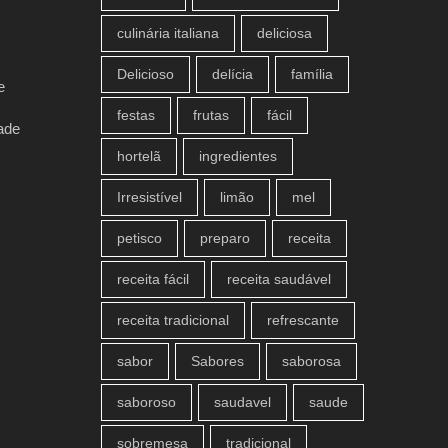
culinária italiana
deliciosa
Delicioso
delícia
família
e
festas
frutas
fácil
ade
hortelã
ingredientes
Irresistível
limão
mel
petisco
preparo
receita
receita fácil
receita saudável
receita tradicional
refrescante
sabor
Sabores
saborosa
saboroso
saudavel
saude
sobremesa
tradicional