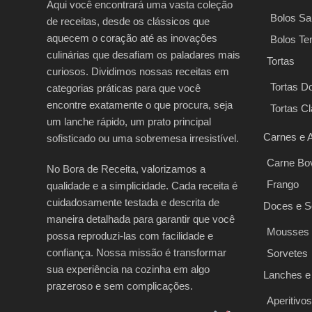
Aqui você encontrará uma vasta coleção
Bolos Sa
de receitas, desde os clássicos que
aquecem o coração até as inovações
Bolos Te
culinárias que desafiam os paladares mais
Tortas
curiosos. Dividimos nossas receitas em
Tortas D
categorias práticas para que você
encontre exatamente o que procura, seja
Tortas C
um lanche rápido, um prato principal
Carnes e 
sofisticado ou uma sobremesa irresistível.
Carne Bo
No Bora de Receita, valorizamos a
Frango
qualidade e a simplicidade. Cada receita é
cuidadosamente testada e descrita de
Doces e 
maneira detalhada para garantir que você
Mousses
possa reproduzi-las com facilidade e
confiança. Nossa missão é transformar
Sorvetes
sua experiência na cozinha em algo
Lanches e
prazeroso e sem complicações.
Aperitivos