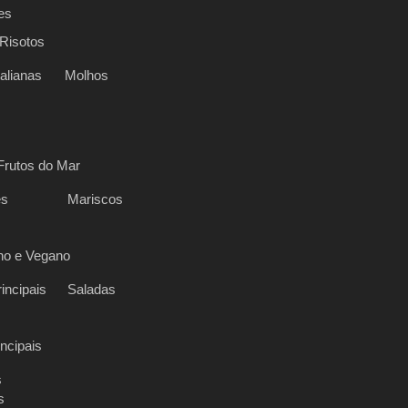
es
Risotos
alianas
Molhos
Frutos do Mar
es
Mariscos
no e Vegano
incipais
Saladas
incipais
s
s