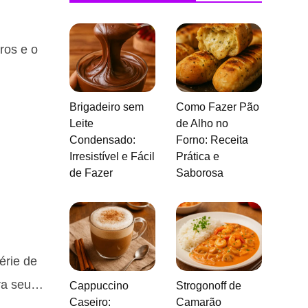
ros e o
Brigadeiro sem
Como Fazer Pão
Leite
de Alho no
Condensado:
Forno: Receita
Irresistível e Fácil
Prática e
de Fazer
Saborosa
érie de
ara seu…
Cappuccino
Strogonoff de
Caseiro:
Camarão