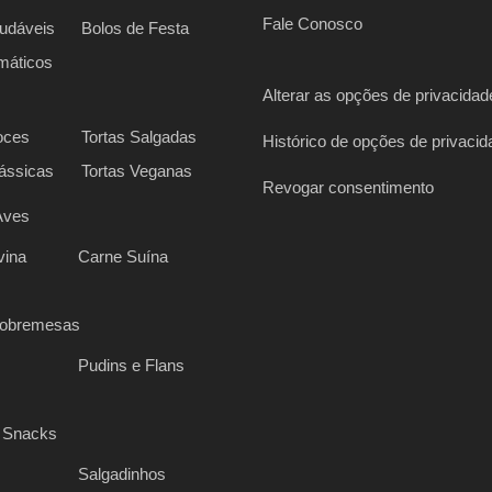
Fale Conosco
udáveis
Bolos de Festa
máticos
Alterar as opções de privacidad
oces
Tortas Salgadas
Histórico de opções de privacid
lássicas
Tortas Veganas
Revogar consentimento
Aves
vina
Carne Suína
Sobremesas
Pudins e Flans
 Snacks
Salgadinhos