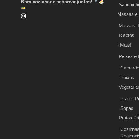
Bora cozinhar e saborear juntos!
Sanduích
Massas e 
Massas It
Risotos
+Mais!
Peixes e 
Camarõ
Peixes
Vegetaria
Pratos Pr
Sopas
Pratos Pr
Cozinha
Regionai