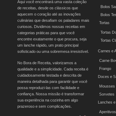
Aqui você encontrará uma vasta coleção
Bolos Sa
de receitas, desde os clássicos que
aquecem o coração até as inovações
Bolos Te
culinárias que desafiam os paladares mais
Tortas
curiosos. Dividimos nossas receitas em
Tortas D
categorias práticas para que você
encontre exatamente o que procura, seja
Tortas C
um lanche rápido, um prato principal
Carnes e 
sofisticado ou uma sobremesa irresistível.
Carne Bo
No Bora de Receita, valorizamos a
Frango
qualidade e a simplicidade. Cada receita é
cuidadosamente testada e descrita de
Doces e 
maneira detalhada para garantir que você
Mousses
possa reproduzi-las com facilidade e
confiança. Nossa missão é transformar
Sorvetes
sua experiência na cozinha em algo
Lanches e
prazeroso e sem complicações.
Aperitivos