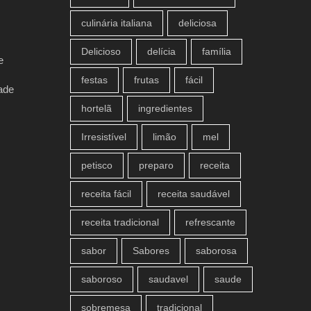
culinária italiana
deliciosa
Delicioso
delícia
família
e
festas
frutas
fácil
ade
hortelã
ingredientes
Irresistível
limão
mel
petisco
preparo
receita
receita fácil
receita saudável
receita tradicional
refrescante
sabor
Sabores
saborosa
saboroso
saudavel
saude
sobremesa
tradicional