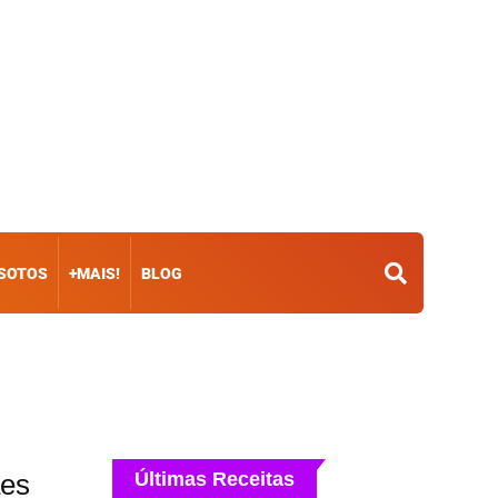
ISOTOS
+MAIS!
BLOG
ães
Últimas Receitas