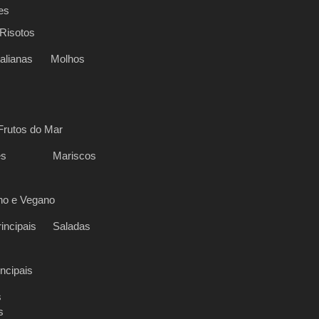
es
Risotos
alianas
Molhos
Frutos do Mar
es
Mariscos
no e Vegano
incipais
Saladas
incipais
s
s