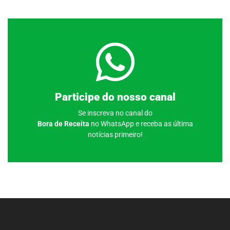
Clique aqui
Participe do nosso canal
Se inscreva no canal do
Bora de Receita
no WhatsApp e receba as última
notícias primeiro!