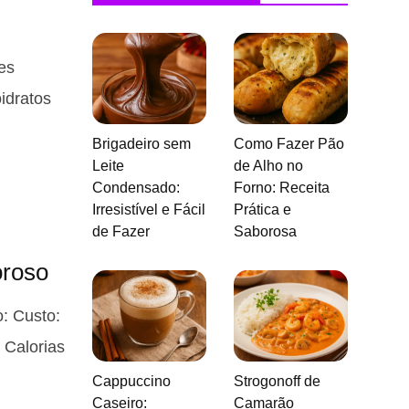
es
idratos
Brigadeiro sem
Como Fazer Pão
Leite
de Alho no
Condensado:
Forno: Receita
Irresistível e Fácil
Prática e
de Fazer
Saborosa
oroso
: Custo:
 Calorias
Cappuccino
Strogonoff de
Caseiro:
Camarão