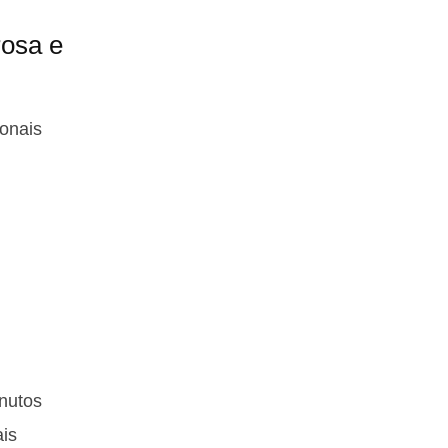
rosa e
ionais
nutos
ais