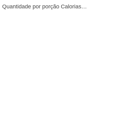
Quantidade por porção Calorias…
Torta de Frango Fit no Liquidificador:
e Leve
Ouça o Podcast da Receita: ↓Siga lendo abaixo↓ 45 mi
Dificuldade: Baixa Custo: Baixo Informações Nutriciona
Quantidade por porção (1…