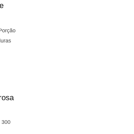
e
 Porção
duras
rosa
s 300