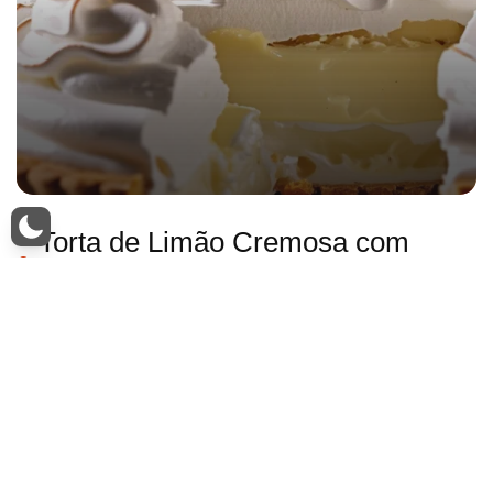
Torta de Limão Cremosa com
Merengue: Receita Clássica
1h e 30min Dificuldade: Média Custo: Médio
Informações Nutricionais Quantidade por porção (1
fatia) Calorias 300 Carboidratos 40g Proteínas 4g…