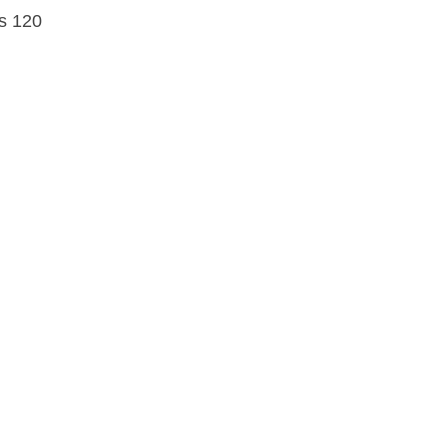
as 120
enos
s