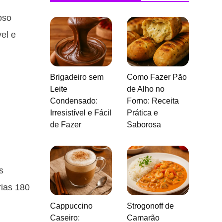
oso
el e
Brigadeiro sem
Como Fazer Pão
Leite
de Alho no
Condensado:
Forno: Receita
Irresistível e Fácil
Prática e
de Fazer
Saborosa
s
rias 180
Cappuccino
Strogonoff de
Caseiro:
Camarão