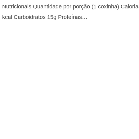
Nutricionais Quantidade por porção (1 coxinha) Calori
kcal Carboidratos 15g Proteínas…
Pão de Queijo Fit: Versão Light e M
Calórica
40 minutos Dificuldade: Baixa Custo: Baixo Informaçõe
Nutricionais Quantidade por porção Calorias 120 kcal
Carboidratos 15g Proteínas 6g Gorduras 4g…