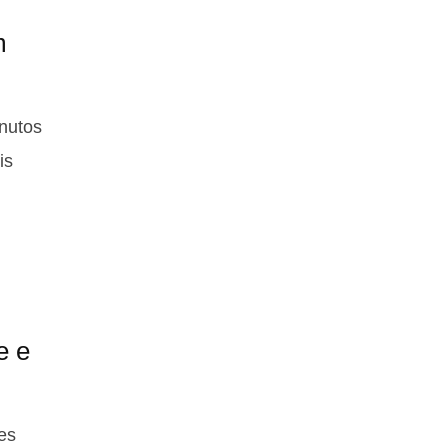
m
nutos
is
e e
es