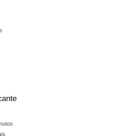
s
cante
nutos
ais