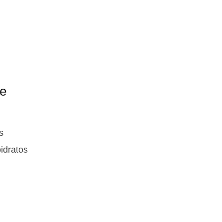
 e
s
idratos