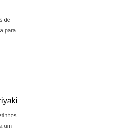
s de
a para
iyaki
etinhos
ra um