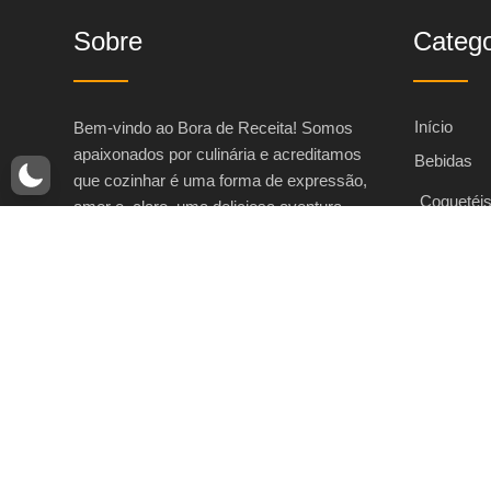
Sobre
Catego
Início
Bem-vindo ao Bora de Receita! Somos
apaixonados por culinária e acreditamos
Bebidas
que cozinhar é uma forma de expressão,
Coquetéi
amor e, claro, uma deliciosa aventura.
Nosso portal foi criado para inspirar e
Sucos
facilitar a vida daqueles que amam
Bolos e To
preparar comidas saborosas e
Bolos
compartilhar momentos especiais em
torno da mesa.
Bolos de
Aniversá
Aqui você encontrará uma vasta coleção
Bolos Sa
de receitas, desde os clássicos que
aquecem o coração até as inovações
Bolos Te
culinárias que desafiam os paladares mais
Tortas