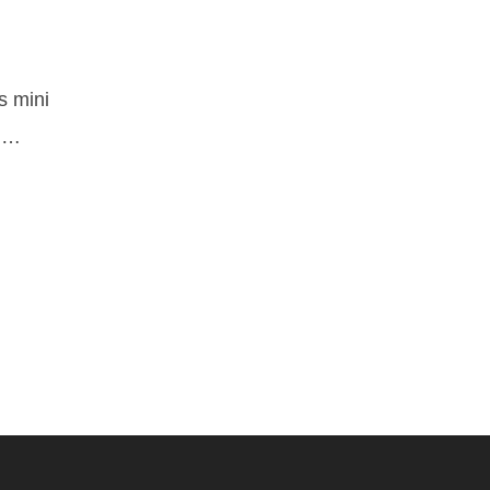
s mini
s,…