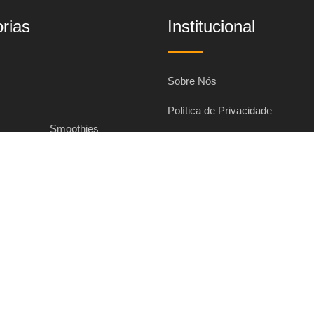
rias
Institucional
Sobre Nós
Política de Privacidade
s
Smoothies
Termos de Uso
rtas
Transparência
Bolos Clássicos
Política de Cookies
rio
Fale Conosco
udáveis
Bolos de Festa
máticos
Alterar as opções de privacidad