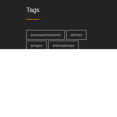
Tags
acompanhamento
airfryer
amigos
antioxidantes
Arroz Branco
churrasco
cozinha
cremoso
criatividade
crocante
culinária
culinária brasileira
culinária italiana
deliciosa
Delicioso
delícia
família
e