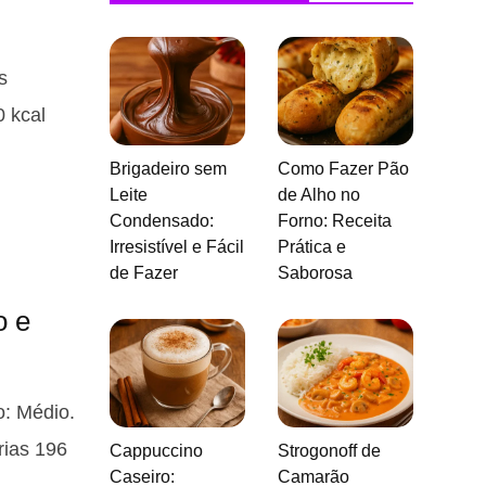
s
0 kcal
Brigadeiro sem
Como Fazer Pão
Leite
de Alho no
Condensado:
Forno: Receita
Irresistível e Fácil
Prática e
de Fazer
Saborosa
o e
o: Médio.
rias 196
Cappuccino
Strogonoff de
Caseiro:
Camarão