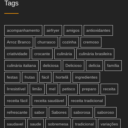
Tags
acompanhamento
airfryer
amigos
antioxidantes
Arroz Branco
churrasco
cozinha
cremoso
criatividade
crocante
culinária
culinária brasileira
culinária italiana
deliciosa
Delicioso
delícia
família
festas
frutas
fácil
hortelã
ingredientes
Irresistível
limão
mel
petisco
preparo
receita
receita fácil
receita saudável
receita tradicional
refrescante
sabor
Sabores
saborosa
saboroso
saudavel
saude
sobremesa
tradicional
variações