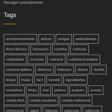
Revogar consentimento
Tags
acompanhamento
airfryer
amigos
antioxidantes
Arroz Branco
churrasco
cozinha
cremoso
criatividade
crocante
culinária
culinária brasileira
culinária italiana
deliciosa
Delicioso
delícia
família
festas
frutas
fácil
hortelã
ingredientes
Irresistível
limão
mel
petisco
preparo
receita
receita fácil
receita saudável
receita tradicional
refrescante
sabor
Sabores
saborosa
saboroso