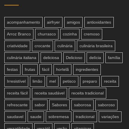
acompanhamento
airfryer
amigos
antioxidantes
Arroz Branco
churrasco
cozinha
cremoso
criatividade
crocante
culinária
culinária brasileira
culinária italiana
deliciosa
Delicioso
delícia
família
festas
frutas
fácil
hortelã
ingredientes
Irresistível
limão
mel
petisco
preparo
receita
receita fácil
receita saudável
receita tradicional
refrescante
sabor
Sabores
saborosa
saboroso
saudavel
saude
sobremesa
tradicional
variações
versatilidade
versátil
verão
vitaminas