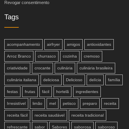
Revogar consentimento
Tags
acompanhamento
airfryer
amigos
antioxidantes
Arroz Branco
churrasco
cozinha
cremoso
criatividade
crocante
culinária
culinária brasileira
culinária italiana
deliciosa
Delicioso
delícia
família
festas
frutas
fácil
hortelã
ingredientes
Irresistível
limão
mel
petisco
preparo
receita
receita fácil
receita saudável
receita tradicional
refrescante
sabor
Sabores
saborosa
saboroso