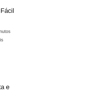
 Fácil
nutos
is
ta e