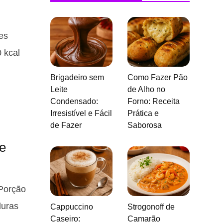
es
0 kcal
Brigadeiro sem
Como Fazer Pão
Leite
de Alho no
Condensado:
Forno: Receita
Irresistível e Fácil
Prática e
de Fazer
Saborosa
e
 Porção
duras
Cappuccino
Strogonoff de
Caseiro:
Camarão