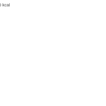
0 kcal
ples e
s
0