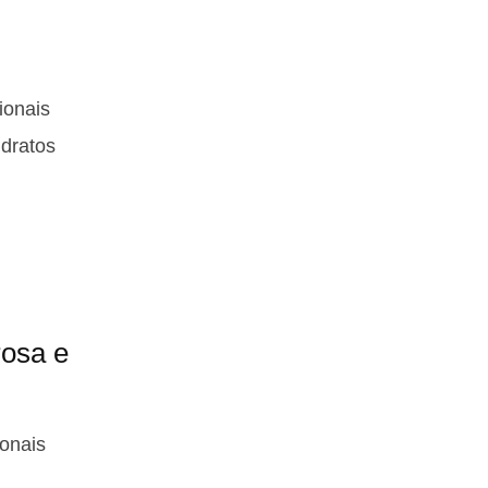
ionais
idratos
rosa e
ionais