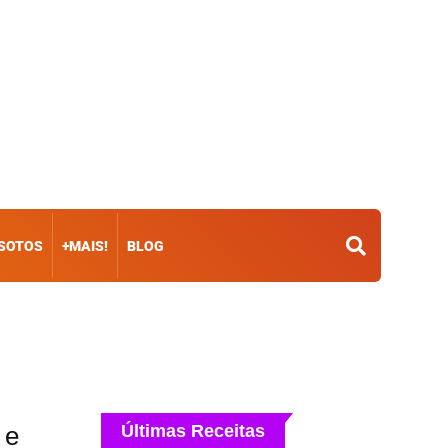
ISOTOS
+MAIS!
BLOG
 e
Últimas Receitas