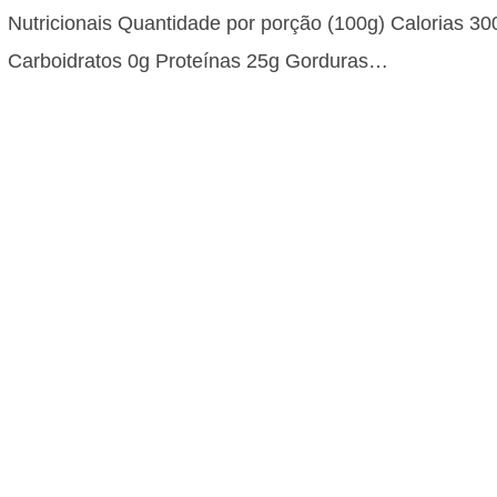
Nutricionais Quantidade por porção (100g) Calorias 30
Carboidratos 0g Proteínas 25g Gorduras…
Almôndegas na Airfryer: Receita Sim
Suculenta
40 minutos Dificuldade: Baixa Custo: Baixo Informaçõe
Nutricionais Quantidade por porção (100g) Calorias 20
Carboidratos 15g Proteínas 20g Gorduras 8g…