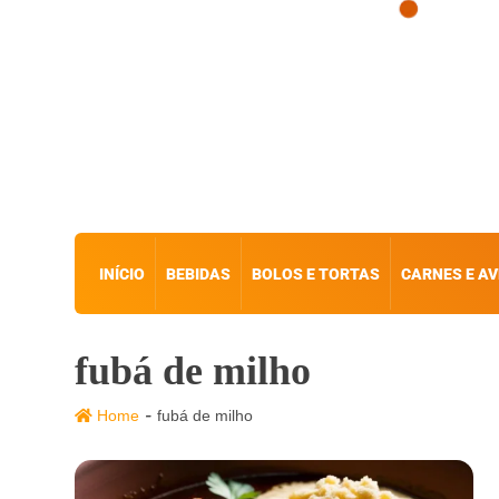
INÍCIO
BEBIDAS
BOLOS E TORTAS
CARNES E AV
fubá de milho
-
Home
fubá de milho