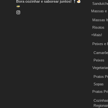
Bora cozinhar e saborear juntos!
Sanduích
Massas e 
Massas It
Risotos
+Mais!
Peixes e 
Camarõ
Peixes
Vegetaria
Pratos Pr
Sopas
Pratos Pr
Cozinha
Regionai