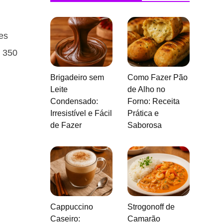
es
s 350
Brigadeiro sem
Como Fazer Pão
Leite
de Alho no
Condensado:
Forno: Receita
Irresistível e Fácil
Prática e
de Fazer
Saborosa
Cappuccino
Strogonoff de
Caseiro:
Camarão