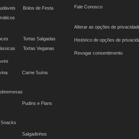
Fale Conosco
udáveis
Bolos de Festa
máticos
Alterar as opções de privacidad
oces
Tortas Salgadas
Histórico de opções de privacid
lássicas
Tortas Veganas
Revogar consentimento
Aves
vina
Carne Suína
Sobremesas
Pudins e Flans
 Snacks
Salgadinhos