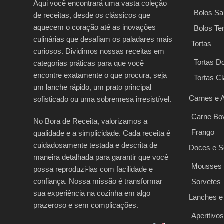
Aqui você encontrará uma vasta coleção
Bolos Sa
de receitas, desde os clássicos que
aquecem o coração até as inovações
Bolos Te
culinárias que desafiam os paladares mais
Tortas
curiosos. Dividimos nossas receitas em
Tortas D
categorias práticas para que você
encontre exatamente o que procura, seja
Tortas C
um lanche rápido, um prato principal
Carnes e 
sofisticado ou uma sobremesa irresistível.
Carne Bo
No Bora de Receita, valorizamos a
Frango
qualidade e a simplicidade. Cada receita é
cuidadosamente testada e descrita de
Doces e 
maneira detalhada para garantir que você
Mousses
possa reproduzi-las com facilidade e
confiança. Nossa missão é transformar
Sorvetes
sua experiência na cozinha em algo
Lanches e
prazeroso e sem complicações.
Aperitivos