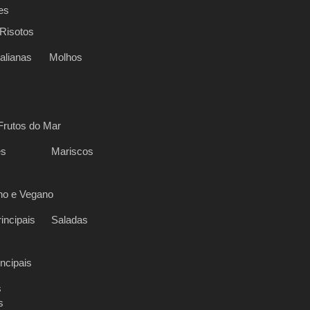
es
Risotos
alianas
Molhos
Frutos do Mar
es
Mariscos
no e Vegano
incipais
Saladas
incipais
s
s