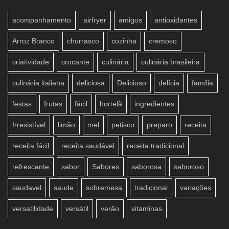
acompanhamento
airfryer
amigos
antioxidantes
Arroz Branco
churrasco
cozinha
cremoso
criatividade
crocante
culinária
culinária brasileira
culinária italiana
deliciosa
Delicioso
delícia
família
festas
frutas
fácil
hortelã
ingredientes
Irresistível
limão
mel
petisco
preparo
receita
receita fácil
receita saudável
receita tradicional
refrescante
sabor
Sabores
saborosa
saboroso
saudavel
saude
sobremesa
tradicional
variações
versatilidade
versátil
verão
vitaminas