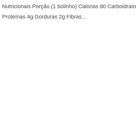
Nutricionais Porção (1 bolinho) Calorias 80 Carboidrat
Proteínas 4g Gorduras 2g Fibras…
Torta de Limão Cremosa com Meren
Receita Clássica
1h e 30min Dificuldade: Média Custo: Médio Informaçõ
Nutricionais Quantidade por porção (1 fatia) Calorias 3
Carboidratos 40g Proteínas 4g…