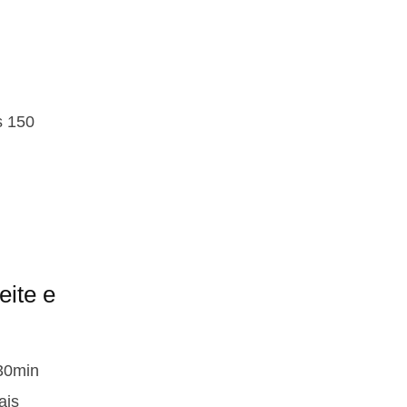
s 150
ite e
 30min
ais