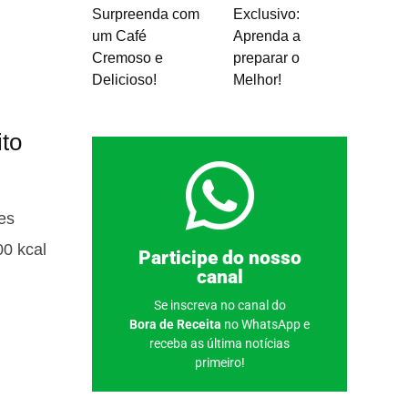
Surpreenda com
Exclusivo:
um Café
Aprenda a
Cremoso e
preparar o
Delicioso!
Melhor!
to
es
00 kcal
Clique aqui
Participe do nosso
canal
Se inscreva no canal do
Bora de Receita
no WhatsApp e
receba as última notícias
primeiro!