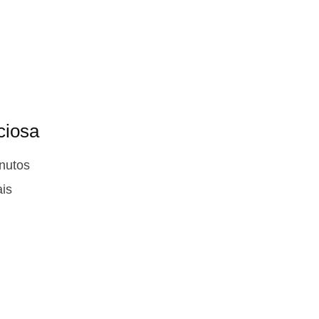
ciosa
nutos
ais