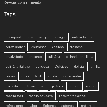
Revogar consentimento
Tags
acompanhamento
airfryer
amigos
antioxidantes
Arroz Branco
churrasco
cozinha
cremoso
criatividade
crocante
culinária
culinária brasileira
culinária italiana
deliciosa
Delicioso
delícia
família
festas
frutas
fácil
hortelã
ingredientes
Irresistível
limão
mel
petisco
preparo
receita
receita fácil
receita saudável
receita tradicional
refrescante
sabor
Sabores
saborosa
saboroso