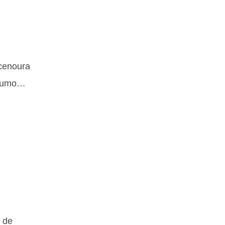
 cenoura
nsumo…
 de