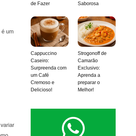
de Fazer
Saborosa
a é um
Cappuccino
Strogonoff de
Caseiro:
Camarão
Surpreenda com
Exclusivo:
um Café
Aprenda a
Cremoso e
preparar o
Delicioso!
Melhor!
variar
como