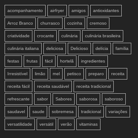
acompanhamento
airfryer
amigos
antioxidantes
Arroz Branco
churrasco
cozinha
cremoso
criatividade
crocante
culinária
culinária brasileira
culinária italiana
deliciosa
Delicioso
delícia
família
festas
frutas
fácil
hortelã
ingredientes
Irresistível
limão
mel
petisco
preparo
receita
receita fácil
receita saudável
receita tradicional
refrescante
sabor
Sabores
saborosa
saboroso
saudavel
saude
sobremesa
tradicional
variações
versatilidade
versátil
verão
vitaminas