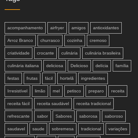
acompanhamento
airfryer
amigos
antioxidantes
Arroz Branco
churrasco
cozinha
cremoso
criatividade
crocante
culinária
culinária brasileira
culinária italiana
deliciosa
Delicioso
delícia
família
festas
frutas
fácil
hortelã
ingredientes
Irresistível
limão
mel
petisco
preparo
receita
receita fácil
receita saudável
receita tradicional
refrescante
sabor
Sabores
saborosa
saboroso
saudavel
saude
sobremesa
tradicional
variações