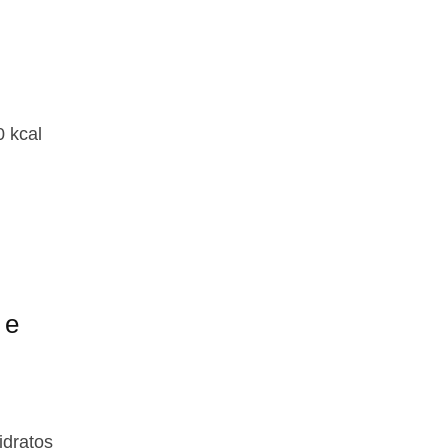
0 kcal
 e
idratos