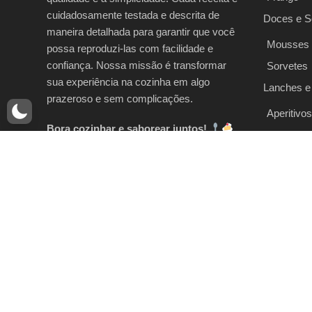
cuidadosamente testada e descrita de
Doces e 
maneira detalhada para garantir que você
Mousses
possa reproduzi-las com facilidade e
confiança. Nossa missão é transformar
Sorvetes
sua experiência na cozinha em algo
Lanches e
prazeroso e sem complicações.
Aperitivos
Bora cozinhar e saborear juntos!
Sanduích
Massas e 
Massas It
Risotos
+Mais!
Peixes e 
Camarõ
Peixes