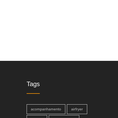
Tags
acompanhamento
airfryer