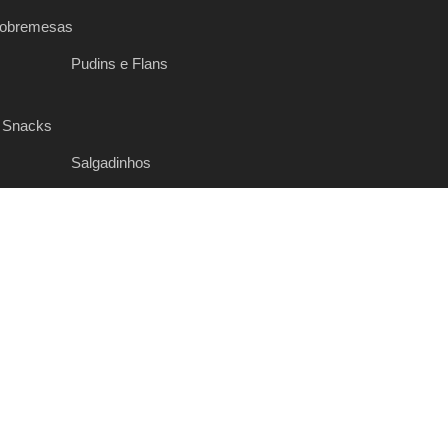
Sobremesas
Pudins e Flans
 Snacks
Salgadinhos
es
Risotos
alianas
Molhos
Frutos do Mar
es
Mariscos