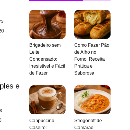
es
20
Brigadeiro sem
Como Fazer Pão
Leite
de Alho no
Condensado:
Forno: Receita
Irresistível e Fácil
Prática e
de Fazer
Saborosa
ples e
s
0
Cappuccino
Strogonoff de
Caseiro:
Camarão