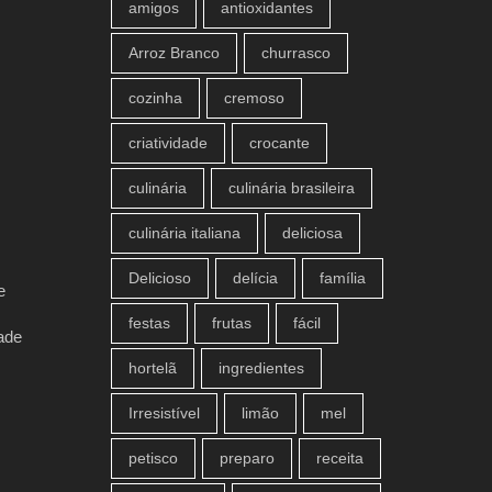
amigos
antioxidantes
Arroz Branco
churrasco
cozinha
cremoso
criatividade
crocante
culinária
culinária brasileira
culinária italiana
deliciosa
Delicioso
delícia
família
e
festas
frutas
fácil
ade
hortelã
ingredientes
Irresistível
limão
mel
petisco
preparo
receita