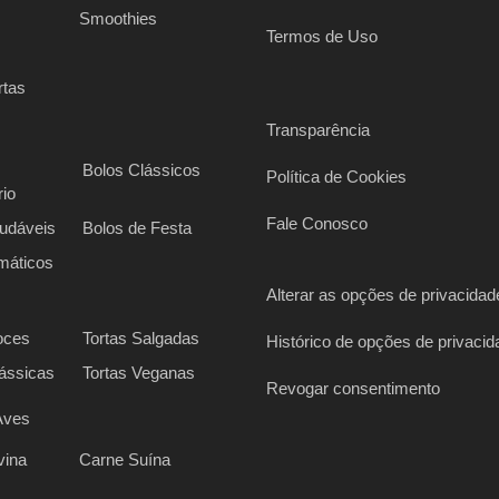
s
Smoothies
Termos de Uso
rtas
Transparência
Bolos Clássicos
Política de Cookies
rio
Fale Conosco
udáveis
Bolos de Festa
máticos
Alterar as opções de privacidad
oces
Tortas Salgadas
Histórico de opções de privacid
lássicas
Tortas Veganas
Revogar consentimento
Aves
vina
Carne Suína