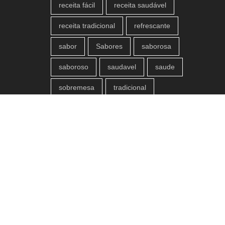
receita fácil
receita saudável
receita tradicional
refrescante
sabor
Sabores
saborosa
saboroso
saudavel
saude
sobremesa
tradicional
variações
versatilidade
versátil
verão
vitaminas