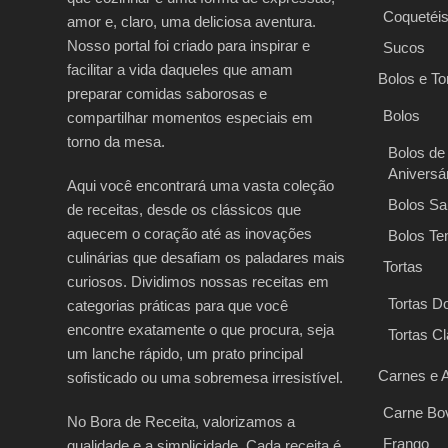
Coquetéi
amor e, claro, uma deliciosa aventura.
Nosso portal foi criado para inspirar e
Sucos
facilitar a vida daqueles que amam
Bolos e To
preparar comidas saborosas e
Bolos
compartilhar momentos especiais em
torno da mesa.
Bolos de
Aniversá
Aqui você encontrará uma vasta coleção
Bolos Sa
de receitas, desde os clássicos que
aquecem o coração até as inovações
Bolos Te
culinárias que desafiam os paladares mais
Tortas
curiosos. Dividimos nossas receitas em
Tortas D
categorias práticas para que você
encontre exatamente o que procura, seja
Tortas C
um lanche rápido, um prato principal
Carnes e 
sofisticado ou uma sobremesa irresistível.
Carne Bo
No Bora de Receita, valorizamos a
Frango
qualidade e a simplicidade. Cada receita é