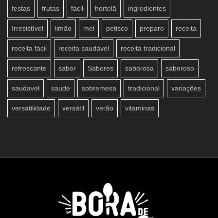
festas
frutas
fácil
hortelã
ingredientes
Irresistível
limão
mel
petisco
preparo
receita
receita fácil
receita saudável
receita tradicional
refrescante
sabor
Sabores
saborosa
saboroso
saudavel
saude
sobremesa
tradicional
variações
versatilidade
versátil
verão
vitaminas