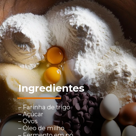
Ingredientes
– Farinha de trigo
– Açúcar
– Ovos
– Óleo de milho
– Fermento em pó