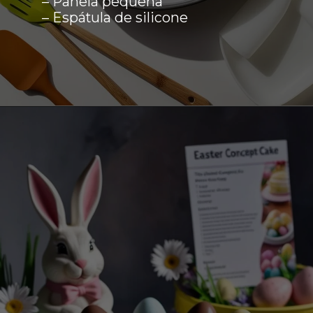
– Panela pequena
– Espátula de silicone
Opening
https://boradereceita.com.br/bolo-de-pascoa-decorado-com-ovos-de-chocolate-ao-leite/