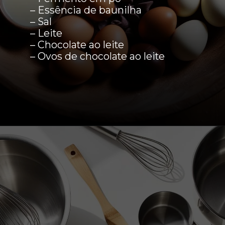
– Essência de baunilha
– Sal
– Leite
– Chocolate ao leite
– Ovos de chocolate ao leite
Opening
https://boradereceita.com.br/bolo-de-pascoa-decorado-com-ovos-de-chocolate-ao-leite/